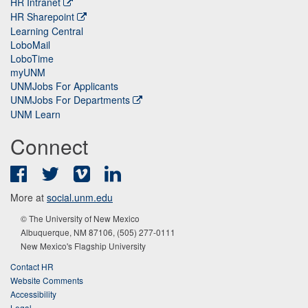
HR Intranet
HR Sharepoint
Learning Central
LoboMail
LoboTime
myUNM
UNMJobs For Applicants
UNMJobs For Departments
UNM Learn
Connect
Facebook
Twitter
Vimeo
LinkedIn
More at
social.unm.edu
© The University of New Mexico
Albuquerque, NM 87106, (505) 277-0111
New Mexico's Flagship University
Contact HR
Website Comments
Accessibility
Legal